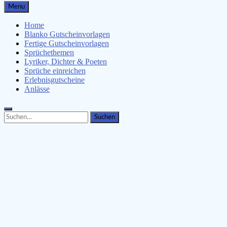
Gutscheinspruch.de
Menu
Gutscheinsprüche & Gutscheinvorlagen finden
Home
Blanko Gutscheinvorlagen
Fertige Gutscheinvorlagen
Sprüchethemen
Lyriker, Dichter & Poeten
Sprüche einreichen
Erlebnisgutscheine
Anlässe
Search
Search
for: