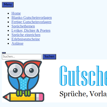
Skip
Menu
to
content
Home
Blanko Gutscheinvorlagen
Fertige Gutscheinvorlagen
Sprüchethemen
Lyriker, Dichter & Poeten
Sprüche einreichen
Erlebnisgutscheine
Anlässe
Search
Search
for: