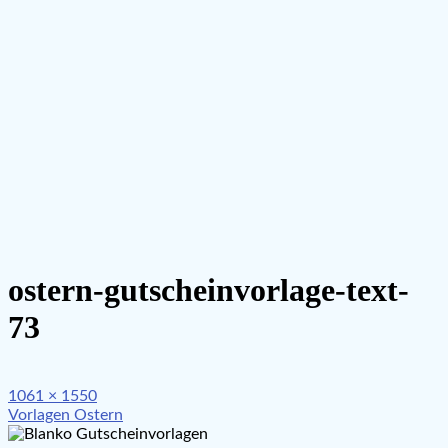
ostern-gutscheinvorlage-text-
73
Full
1061 × 1550
Beitragsnavigation
size
Vorlagen Ostern