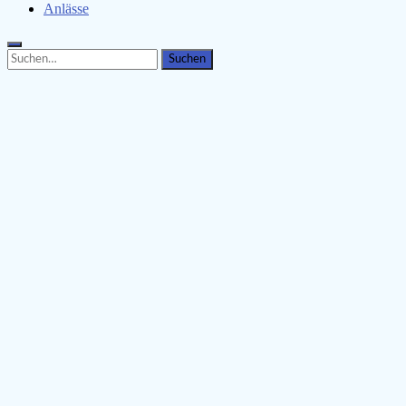
Anlässe
Search
Search
for: