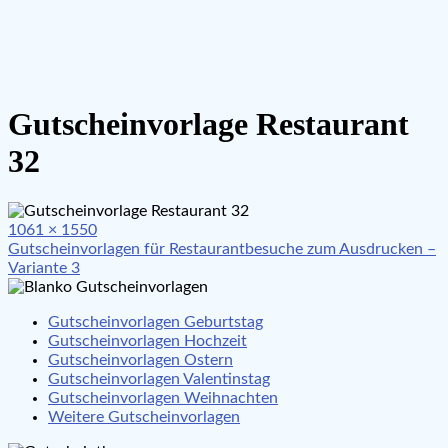
Gutscheinvorlage Restaurant
32
Full
1061 × 1550
Beitragsnavigation
size
Gutscheinvorlagen für Restaurantbesuche zum Ausdrucken –
Variante 3
Gutscheinvorlagen Geburtstag
Gutscheinvorlagen Hochzeit
Gutscheinvorlagen Ostern
Gutscheinvorlagen Valentinstag
Gutscheinvorlagen Weihnachten
Weitere Gutscheinvorlagen