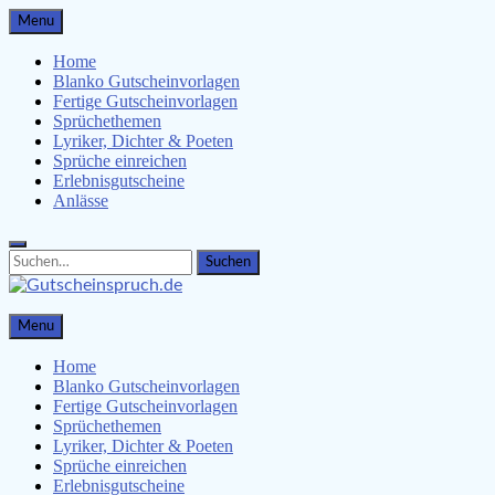
Skip
Menu
to
content
Home
Blanko Gutscheinvorlagen
Fertige Gutscheinvorlagen
Sprüchethemen
Lyriker, Dichter & Poeten
Sprüche einreichen
Erlebnisgutscheine
Anlässe
Search
Search
for:
Gutscheinspruch.de
Menu
Gutscheinsprüche & Gutscheinvorlagen finden
Home
Blanko Gutscheinvorlagen
Fertige Gutscheinvorlagen
Sprüchethemen
Lyriker, Dichter & Poeten
Sprüche einreichen
Erlebnisgutscheine