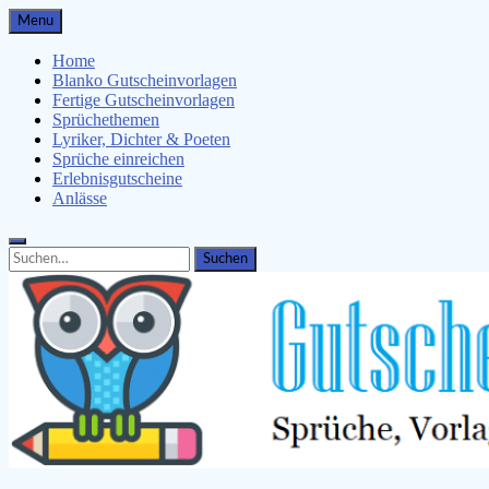
Skip
Menu
to
content
Home
Blanko Gutscheinvorlagen
Fertige Gutscheinvorlagen
Sprüchethemen
Lyriker, Dichter & Poeten
Sprüche einreichen
Erlebnisgutscheine
Anlässe
Search
Search
for: