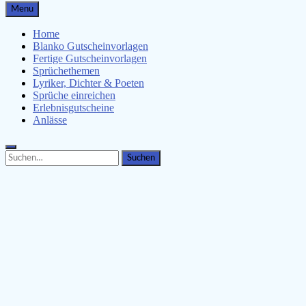
Gutscheinspruch.de
Menu
Gutscheinsprüche & Gutscheinvorlagen finden
Home
Blanko Gutscheinvorlagen
Fertige Gutscheinvorlagen
Sprüchethemen
Lyriker, Dichter & Poeten
Sprüche einreichen
Erlebnisgutscheine
Anlässe
Search
Search
for: