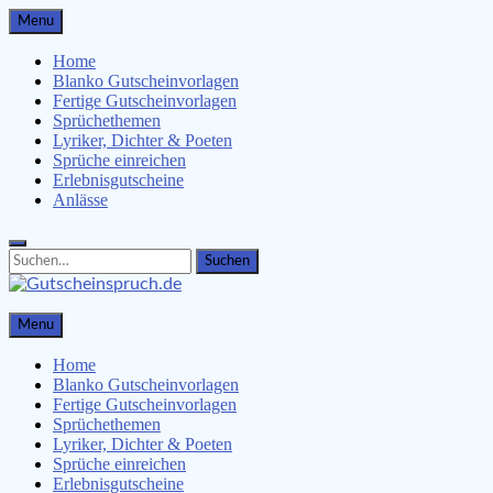
Skip
Menu
to
content
Home
Blanko Gutscheinvorlagen
Fertige Gutscheinvorlagen
Sprüchethemen
Lyriker, Dichter & Poeten
Sprüche einreichen
Erlebnisgutscheine
Anlässe
Search
Search
for:
Gutscheinspruch.de
Menu
Gutscheinsprüche & Gutscheinvorlagen finden
Home
Blanko Gutscheinvorlagen
Fertige Gutscheinvorlagen
Sprüchethemen
Lyriker, Dichter & Poeten
Sprüche einreichen
Erlebnisgutscheine