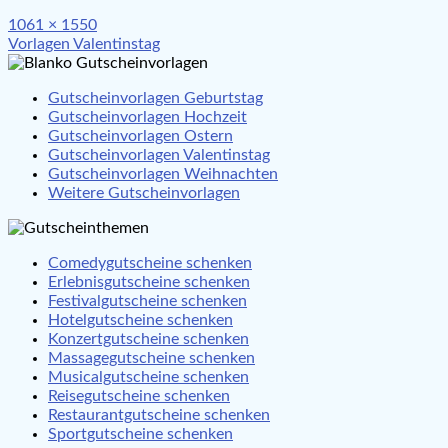
Full
1061 × 1550
Beitragsnavigation
size
Vorlagen Valentinstag
Gutscheinvorlagen Geburtstag
Gutscheinvorlagen Hochzeit
Gutscheinvorlagen Ostern
Gutscheinvorlagen Valentinstag
Gutscheinvorlagen Weihnachten
Weitere Gutscheinvorlagen
Comedygutscheine schenken
Erlebnisgutscheine schenken
Festivalgutscheine schenken
Hotelgutscheine schenken
Konzertgutscheine schenken
Massagegutscheine schenken
Musicalgutscheine schenken
Reisegutscheine schenken
Restaurantgutscheine schenken
Sportgutscheine schenken