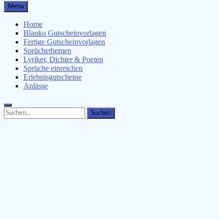
Gutscheinspruch.de
Menu
Gutscheinsprüche & Gutscheinvorlagen finden
Home
Blanko Gutscheinvorlagen
Fertige Gutscheinvorlagen
Sprüchethemen
Lyriker, Dichter & Poeten
Sprüche einreichen
Erlebnisgutscheine
Anlässe
Search
Search
for: