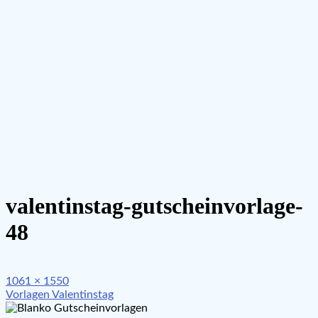
valentinstag-gutscheinvorlage-
48
Full
1061 × 1550
Beitragsnavigation
size
Vorlagen Valentinstag