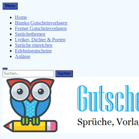
Skip
Menu
to
content
Home
Blanko Gutscheinvorlagen
Fertige Gutscheinvorlagen
Sprüchethemen
Lyriker, Dichter & Poeten
Sprüche einreichen
Erlebnisgutscheine
Anlässe
Search
Search
for: