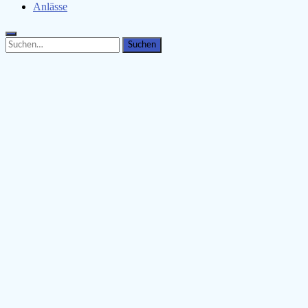
Anlässe
Search
Search
for: