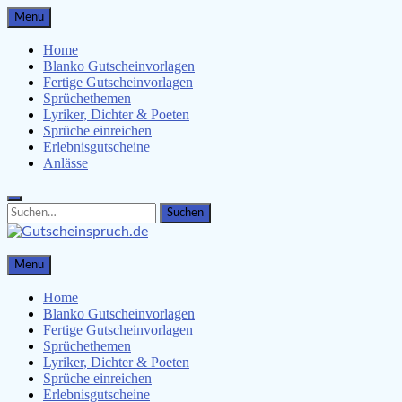
Skip
Menu
to
content
Home
Blanko Gutscheinvorlagen
Fertige Gutscheinvorlagen
Sprüchethemen
Lyriker, Dichter & Poeten
Sprüche einreichen
Erlebnisgutscheine
Anlässe
Search
Search
for:
Gutscheinspruch.de
Menu
Gutscheinsprüche & Gutscheinvorlagen finden
Home
Blanko Gutscheinvorlagen
Fertige Gutscheinvorlagen
Sprüchethemen
Lyriker, Dichter & Poeten
Sprüche einreichen
Erlebnisgutscheine