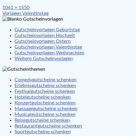
Full
1061 × 1550
Beitragsnavigation
size
Vorlagen Valentinstag
Gutscheinvorlagen Geburtstag
Gutscheinvorlagen Hochzeit
Gutscheinvorlagen Ostern
Gutscheinvorlagen Valentinstag
Gutscheinvorlagen Weihnachten
Weitere Gutscheinvorlagen
Comedygutscheine schenken
Erlebnisgutscheine schenken
Festivalgutscheine schenken
Hotelgutscheine schenken
Konzertgutscheine schenken
Massagegutscheine schenken
Musicalgutscheine schenken
Reisegutscheine schenken
Restaurantgutscheine schenken
Sportgutscheine schenken