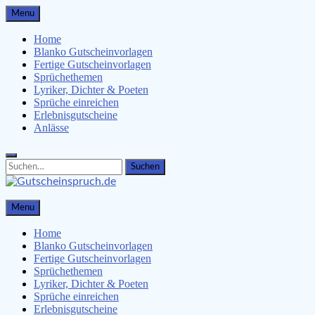
Skip
Menu
to
content
Home
Blanko Gutscheinvorlagen
Fertige Gutscheinvorlagen
Sprüchethemen
Lyriker, Dichter & Poeten
Sprüche einreichen
Erlebnisgutscheine
Anlässe
Search
Search
for:
Gutscheinspruch.de
Menu
Gutscheinsprüche & Gutscheinvorlagen finden
Home
Blanko Gutscheinvorlagen
Fertige Gutscheinvorlagen
Sprüchethemen
Lyriker, Dichter & Poeten
Sprüche einreichen
Erlebnisgutscheine