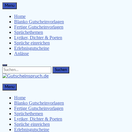
Skip
Menu
to
content
Home
Blanko Gutscheinvorlagen
Fertige Gutscheinvorlagen
Sprüchethemen
Lyriker, Dichter & Poeten
Sprüche einreichen
Erlebnisgutscheine
Anlässe
Search
Search
for:
Gutscheinspruch.de
Menu
Gutscheinsprüche & Gutscheinvorlagen finden
Home
Blanko Gutscheinvorlagen
Fertige Gutscheinvorlagen
Sprüchethemen
Lyriker, Dichter & Poeten
Sprüche einreichen
Erlebnisgutscheine