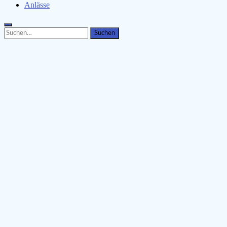
Anlässe
Search
Search
for: