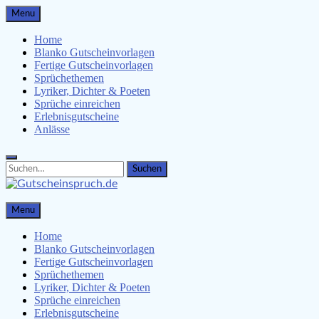
Skip
Menu
to
content
Home
Blanko Gutscheinvorlagen
Fertige Gutscheinvorlagen
Sprüchethemen
Lyriker, Dichter & Poeten
Sprüche einreichen
Erlebnisgutscheine
Anlässe
Search
Search
for:
Gutscheinspruch.de
Menu
Gutscheinsprüche & Gutscheinvorlagen finden
Home
Blanko Gutscheinvorlagen
Fertige Gutscheinvorlagen
Sprüchethemen
Lyriker, Dichter & Poeten
Sprüche einreichen
Erlebnisgutscheine