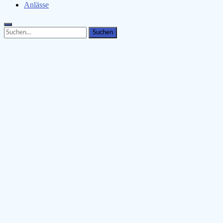
Anlässe
Search
Search
for: