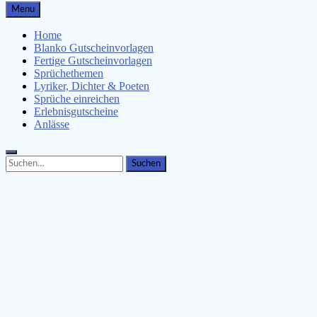
Gutscheinspruch.de
Menu
Gutscheinsprüche & Gutscheinvorlagen finden
Home
Blanko Gutscheinvorlagen
Fertige Gutscheinvorlagen
Sprüchethemen
Lyriker, Dichter & Poeten
Sprüche einreichen
Erlebnisgutscheine
Anlässe
Search
Search
for: