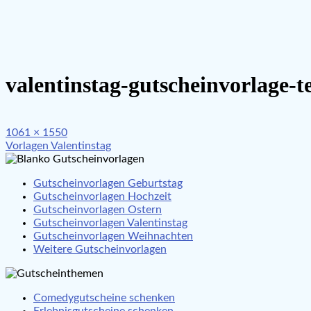
valentinstag-gutscheinvorlage-t
Full
1061 × 1550
Beitragsnavigation
size
Vorlagen Valentinstag
Gutscheinvorlagen Geburtstag
Gutscheinvorlagen Hochzeit
Gutscheinvorlagen Ostern
Gutscheinvorlagen Valentinstag
Gutscheinvorlagen Weihnachten
Weitere Gutscheinvorlagen
Comedygutscheine schenken
Erlebnisgutscheine schenken