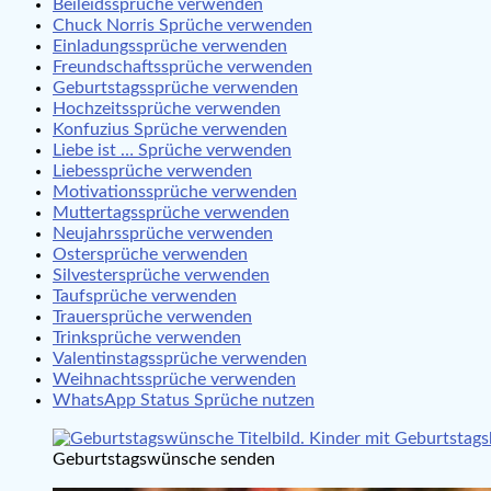
Beileidssprüche verwenden
Chuck Norris Sprüche verwenden
Einladungssprüche verwenden
Freundschaftssprüche verwenden
Geburtstagssprüche verwenden
Hochzeitssprüche verwenden
Konfuzius Sprüche verwenden
Liebe ist … Sprüche verwenden
Liebessprüche verwenden
Motivationssprüche verwenden
Muttertagssprüche verwenden
Neujahrssprüche verwenden
Ostersprüche verwenden
Silvestersprüche verwenden
Taufsprüche verwenden
Trauersprüche verwenden
Trinksprüche verwenden
Valentinstagssprüche verwenden
Weihnachtssprüche verwenden
WhatsApp Status Sprüche nutzen
Geburtstagswünsche senden