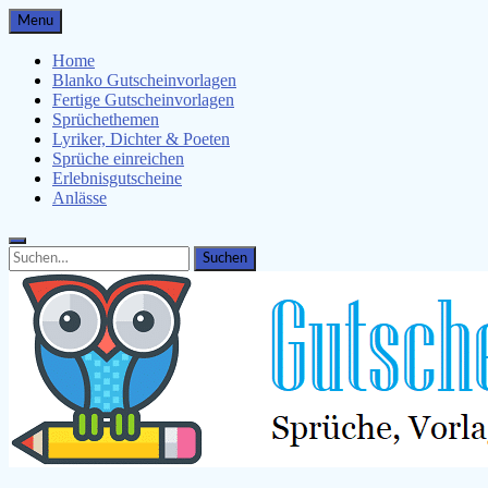
Skip
Menu
to
content
Home
Blanko Gutscheinvorlagen
Fertige Gutscheinvorlagen
Sprüchethemen
Lyriker, Dichter & Poeten
Sprüche einreichen
Erlebnisgutscheine
Anlässe
Search
Search
for: