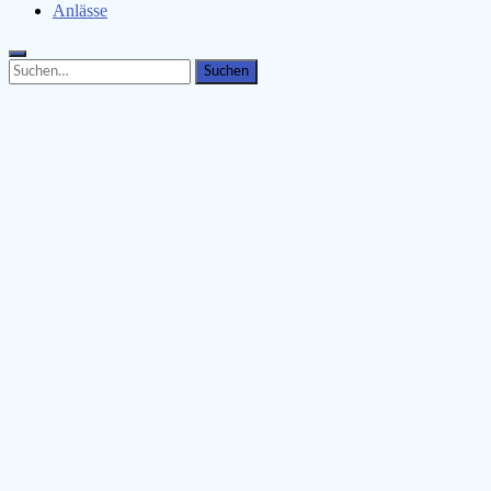
Anlässe
Search
Search
for: