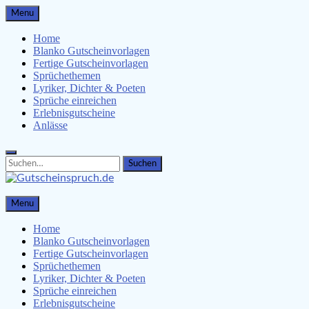
Skip
Menu
to
content
Home
Blanko Gutscheinvorlagen
Fertige Gutscheinvorlagen
Sprüchethemen
Lyriker, Dichter & Poeten
Sprüche einreichen
Erlebnisgutscheine
Anlässe
Search
Search
for:
Gutscheinspruch.de
Menu
Gutscheinsprüche & Gutscheinvorlagen finden
Home
Blanko Gutscheinvorlagen
Fertige Gutscheinvorlagen
Sprüchethemen
Lyriker, Dichter & Poeten
Sprüche einreichen
Erlebnisgutscheine