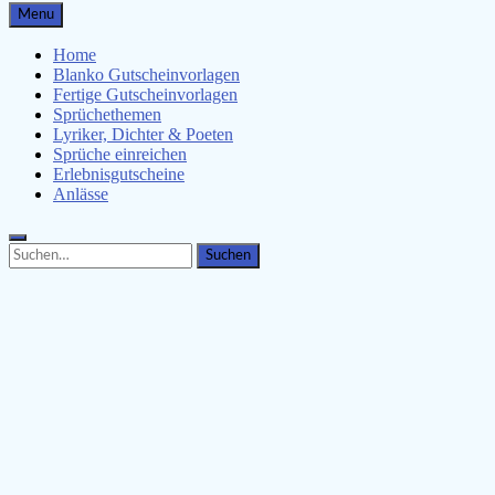
Gutscheinspruch.de
Menu
Gutscheinsprüche & Gutscheinvorlagen finden
Home
Blanko Gutscheinvorlagen
Fertige Gutscheinvorlagen
Sprüchethemen
Lyriker, Dichter & Poeten
Sprüche einreichen
Erlebnisgutscheine
Anlässe
Search
Search
for: