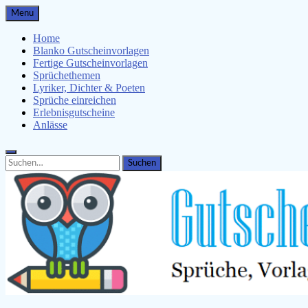
Skip
Menu
to
content
Home
Blanko Gutscheinvorlagen
Fertige Gutscheinvorlagen
Sprüchethemen
Lyriker, Dichter & Poeten
Sprüche einreichen
Erlebnisgutscheine
Anlässe
Search
Search
for: