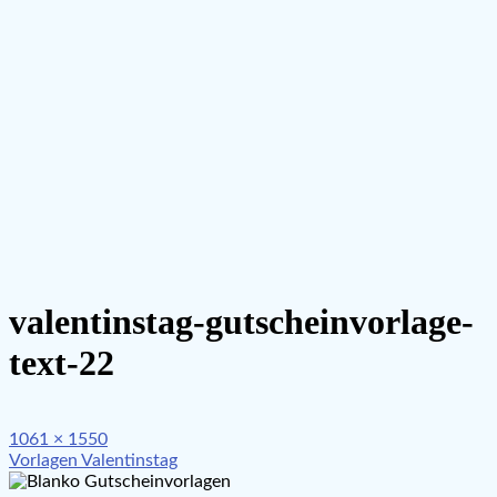
valentinstag-gutscheinvorlage-
text-22
Full
1061 × 1550
Beitragsnavigation
size
Vorlagen Valentinstag