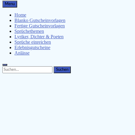
Gutscheinspruch.de
Menu
Gutscheinsprüche & Gutscheinvorlagen finden
Home
Blanko Gutscheinvorlagen
Fertige Gutscheinvorlagen
Sprüchethemen
Lyriker, Dichter & Poeten
Sprüche einreichen
Erlebnisgutscheine
Anlässe
Search
Search
for: