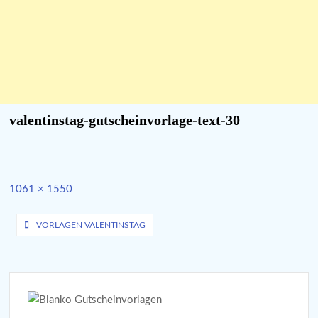
valentinstag-gutscheinvorlage-text-30
Full
1061 × 1550
size
Beitragsnavigation
VORLAGEN VALENTINSTAG