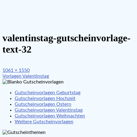
valentinstag-gutscheinvorlage-
text-32
Full
1061 × 1550
Beitragsnavigation
size
Vorlagen Valentinstag
Gutscheinvorlagen Geburtstag
Gutscheinvorlagen Hochzeit
Gutscheinvorlagen Ostern
Gutscheinvorlagen Valentinstag
Gutscheinvorlagen Weihnachten
Weitere Gutscheinvorlagen