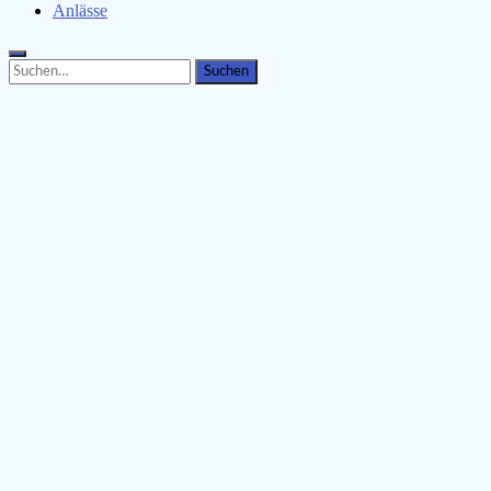
Anlässe
Search
Search
for: