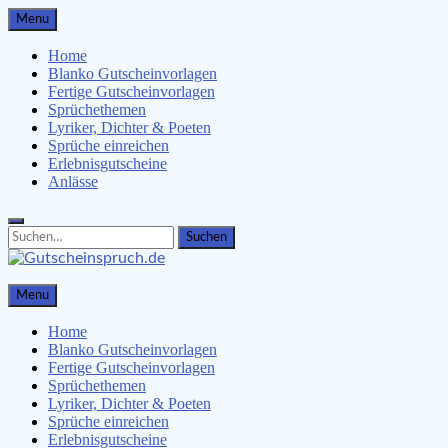
Skip
Menu
to
content
Home
Blanko Gutscheinvorlagen
Fertige Gutscheinvorlagen
Sprüchethemen
Lyriker, Dichter & Poeten
Sprüche einreichen
Erlebnisgutscheine
Anlässe
Search
Search
for:
Gutscheinspruch.de
Menu
Gutscheinsprüche & Gutscheinvorlagen finden
Home
Blanko Gutscheinvorlagen
Fertige Gutscheinvorlagen
Sprüchethemen
Lyriker, Dichter & Poeten
Sprüche einreichen
Erlebnisgutscheine