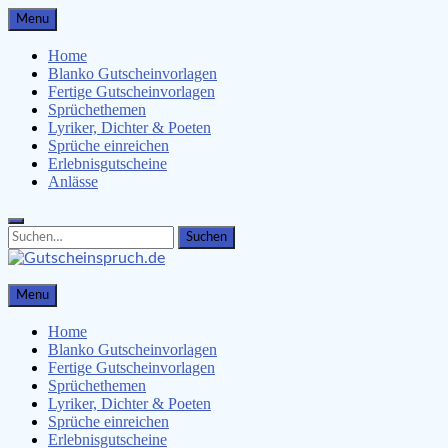
Skip
Menu
to
content
Home
Blanko Gutscheinvorlagen
Fertige Gutscheinvorlagen
Sprüchethemen
Lyriker, Dichter & Poeten
Sprüche einreichen
Erlebnisgutscheine
Anlässe
Search
Search
for:
Gutscheinspruch.de
Menu
Gutscheinsprüche & Gutscheinvorlagen finden
Home
Blanko Gutscheinvorlagen
Fertige Gutscheinvorlagen
Sprüchethemen
Lyriker, Dichter & Poeten
Sprüche einreichen
Erlebnisgutscheine