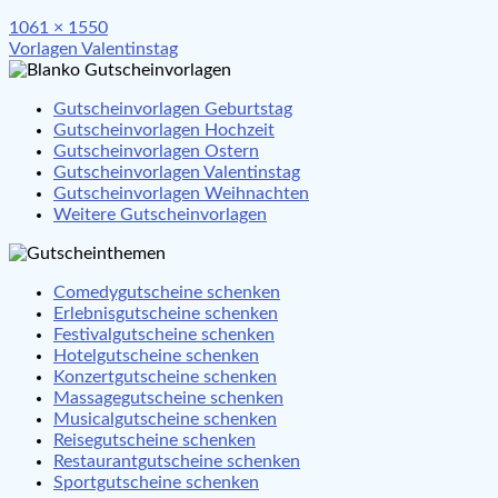
Full
1061 × 1550
Beitragsnavigation
size
Vorlagen Valentinstag
Gutscheinvorlagen Geburtstag
Gutscheinvorlagen Hochzeit
Gutscheinvorlagen Ostern
Gutscheinvorlagen Valentinstag
Gutscheinvorlagen Weihnachten
Weitere Gutscheinvorlagen
Comedygutscheine schenken
Erlebnisgutscheine schenken
Festivalgutscheine schenken
Hotelgutscheine schenken
Konzertgutscheine schenken
Massagegutscheine schenken
Musicalgutscheine schenken
Reisegutscheine schenken
Restaurantgutscheine schenken
Sportgutscheine schenken