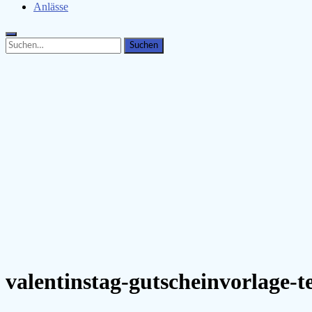
Anlässe
Search
Search
for:
valentinstag-gutscheinvorlage-t