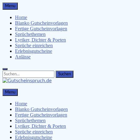
Skip
Menu
to
content
Home
Blanko Gutscheinvorlagen
Fertige Gutscheinvorlagen
Sprüchethemen
Lyriker, Dichter & Poeten
Sprüche einreichen
Erlebnisgutscheine
Anlässe
Search
Search
for:
Gutscheinspruch.de
Menu
Gutscheinsprüche & Gutscheinvorlagen finden
Home
Blanko Gutscheinvorlagen
Fertige Gutscheinvorlagen
Sprüchethemen
Lyriker, Dichter & Poeten
Sprüche einreichen
Erlebnisgutscheine