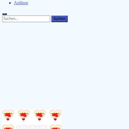
Anlässe
Search
Search
for: