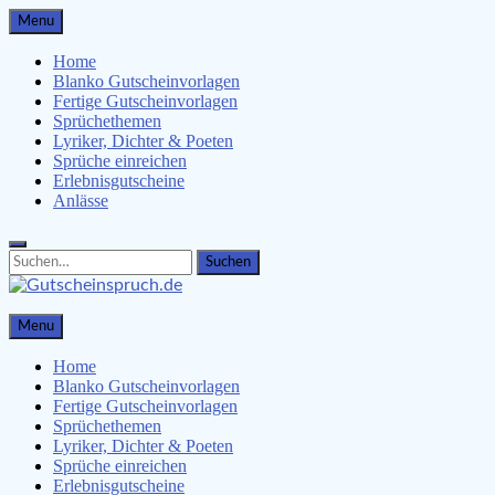
Skip
Menu
to
content
Home
Blanko Gutscheinvorlagen
Fertige Gutscheinvorlagen
Sprüchethemen
Lyriker, Dichter & Poeten
Sprüche einreichen
Erlebnisgutscheine
Anlässe
Search
Search
for:
Gutscheinspruch.de
Menu
Gutscheinsprüche & Gutscheinvorlagen finden
Home
Blanko Gutscheinvorlagen
Fertige Gutscheinvorlagen
Sprüchethemen
Lyriker, Dichter & Poeten
Sprüche einreichen
Erlebnisgutscheine