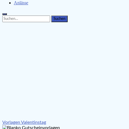
Anlässe
Search
Search
for:
Beitragsnavigation
Vorlagen Valentinstag