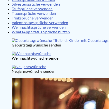
Silvestersprüche verwenden
Taufsprüche verwenden
Trauersprüche verwenden
Trinksprüche verwenden
Valentinstagssprüche verwenden
Weihnachtssprüche verwenden
WhatsApp Status Sprüche nutzen
Geburtstagswünsche senden
Weihnachtswünsche senden
Neujahrswünsche senden