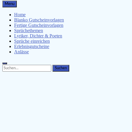
Gutscheinspruch.de
Menu
Gutscheinsprüche & Gutscheinvorlagen finden
Home
Blanko Gutscheinvorlagen
Fertige Gutscheinvorlagen
Sprüchethemen
Lyriker, Dichter & Poeten
Sprüche einreichen
Erlebnisgutscheine
Anlässe
Search
Search
for: