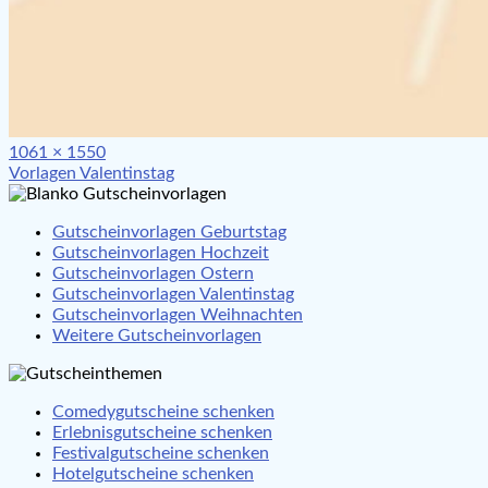
Full
1061 × 1550
Beitragsnavigation
size
Vorlagen Valentinstag
Gutscheinvorlagen Geburtstag
Gutscheinvorlagen Hochzeit
Gutscheinvorlagen Ostern
Gutscheinvorlagen Valentinstag
Gutscheinvorlagen Weihnachten
Weitere Gutscheinvorlagen
Comedygutscheine schenken
Erlebnisgutscheine schenken
Festivalgutscheine schenken
Hotelgutscheine schenken