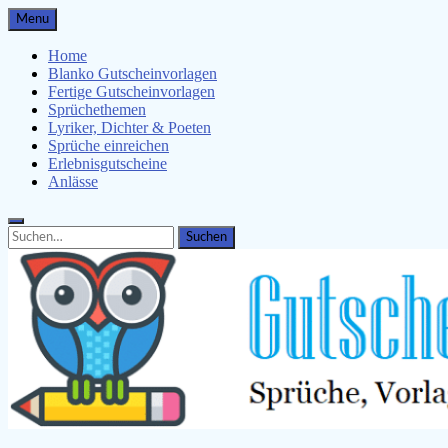
Skip
Menu
to
content
Home
Blanko Gutscheinvorlagen
Fertige Gutscheinvorlagen
Sprüchethemen
Lyriker, Dichter & Poeten
Sprüche einreichen
Erlebnisgutscheine
Anlässe
Search
Search
for: