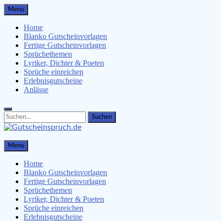
Skip
Menu
to
content
Home
Blanko Gutscheinvorlagen
Fertige Gutscheinvorlagen
Sprüchethemen
Lyriker, Dichter & Poeten
Sprüche einreichen
Erlebnisgutscheine
Anlässe
Search
Search
for:
Gutscheinspruch.de
Menu
Gutscheinsprüche & Gutscheinvorlagen finden
Home
Blanko Gutscheinvorlagen
Fertige Gutscheinvorlagen
Sprüchethemen
Lyriker, Dichter & Poeten
Sprüche einreichen
Erlebnisgutscheine