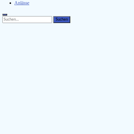
Anlässe
Search
Search
for: