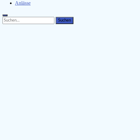
Anlässe
Search
Search
for: