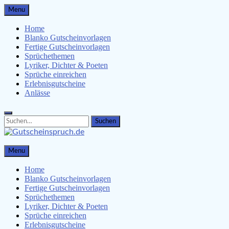
Skip
Menu
to
content
Home
Blanko Gutscheinvorlagen
Fertige Gutscheinvorlagen
Sprüchethemen
Lyriker, Dichter & Poeten
Sprüche einreichen
Erlebnisgutscheine
Anlässe
Search
Search
for:
Gutscheinspruch.de
Menu
Gutscheinsprüche & Gutscheinvorlagen finden
Home
Blanko Gutscheinvorlagen
Fertige Gutscheinvorlagen
Sprüchethemen
Lyriker, Dichter & Poeten
Sprüche einreichen
Erlebnisgutscheine