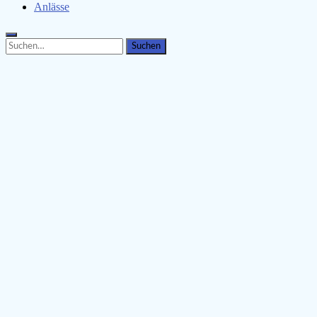
Anlässe
Search
Search
for: