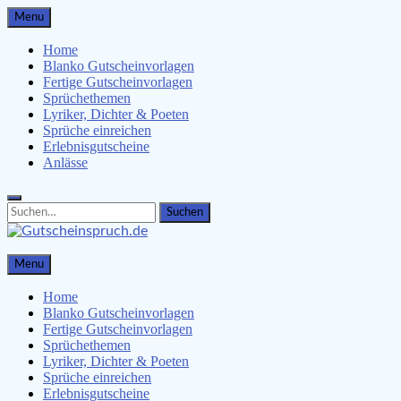
Skip
Menu
to
content
Home
Blanko Gutscheinvorlagen
Fertige Gutscheinvorlagen
Sprüchethemen
Lyriker, Dichter & Poeten
Sprüche einreichen
Erlebnisgutscheine
Anlässe
Search
Search
for:
Gutscheinspruch.de
Menu
Gutscheinsprüche & Gutscheinvorlagen finden
Home
Blanko Gutscheinvorlagen
Fertige Gutscheinvorlagen
Sprüchethemen
Lyriker, Dichter & Poeten
Sprüche einreichen
Erlebnisgutscheine