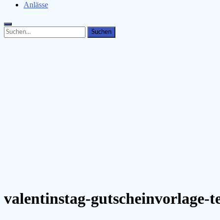
Anlässe
Search
Search
for:
valentinstag-gutscheinvorlage-t