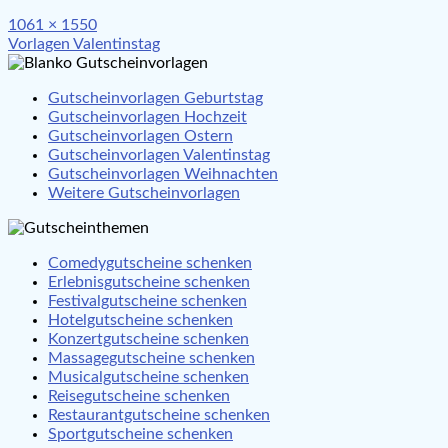
Full
1061 × 1550
Beitragsnavigation
size
Vorlagen Valentinstag
Gutscheinvorlagen Geburtstag
Gutscheinvorlagen Hochzeit
Gutscheinvorlagen Ostern
Gutscheinvorlagen Valentinstag
Gutscheinvorlagen Weihnachten
Weitere Gutscheinvorlagen
Comedygutscheine schenken
Erlebnisgutscheine schenken
Festivalgutscheine schenken
Hotelgutscheine schenken
Konzertgutscheine schenken
Massagegutscheine schenken
Musicalgutscheine schenken
Reisegutscheine schenken
Restaurantgutscheine schenken
Sportgutscheine schenken