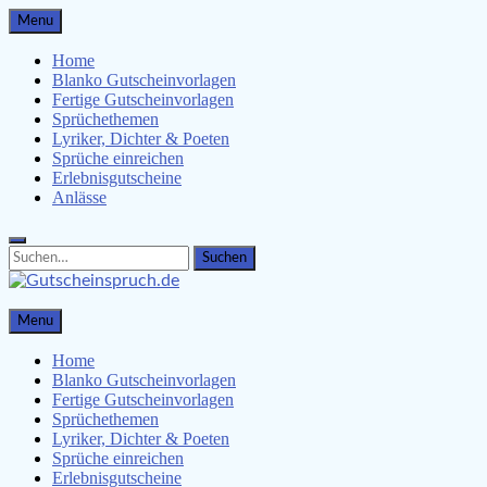
Skip
Menu
to
content
Home
Blanko Gutscheinvorlagen
Fertige Gutscheinvorlagen
Sprüchethemen
Lyriker, Dichter & Poeten
Sprüche einreichen
Erlebnisgutscheine
Anlässe
Search
Search
for:
Gutscheinspruch.de
Menu
Gutscheinsprüche & Gutscheinvorlagen finden
Home
Blanko Gutscheinvorlagen
Fertige Gutscheinvorlagen
Sprüchethemen
Lyriker, Dichter & Poeten
Sprüche einreichen
Erlebnisgutscheine