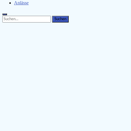
Anlässe
Search
Search
for: