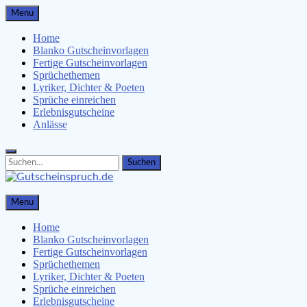
Skip
Menu
to
content
Home
Blanko Gutscheinvorlagen
Fertige Gutscheinvorlagen
Sprüchethemen
Lyriker, Dichter & Poeten
Sprüche einreichen
Erlebnisgutscheine
Anlässe
Search
Search
for:
Gutscheinspruch.de
Menu
Gutscheinsprüche & Gutscheinvorlagen finden
Home
Blanko Gutscheinvorlagen
Fertige Gutscheinvorlagen
Sprüchethemen
Lyriker, Dichter & Poeten
Sprüche einreichen
Erlebnisgutscheine