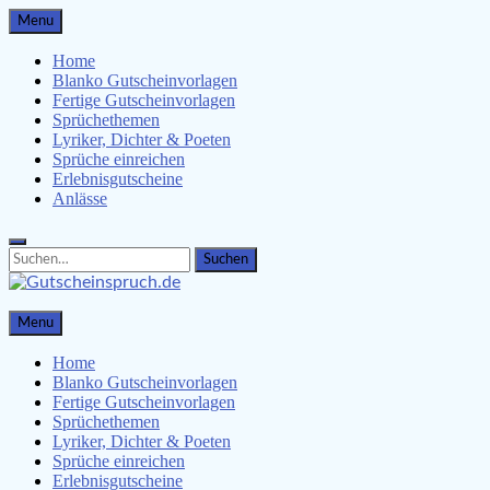
Skip
Menu
to
content
Home
Blanko Gutscheinvorlagen
Fertige Gutscheinvorlagen
Sprüchethemen
Lyriker, Dichter & Poeten
Sprüche einreichen
Erlebnisgutscheine
Anlässe
Search
Search
for:
Gutscheinspruch.de
Menu
Gutscheinsprüche & Gutscheinvorlagen finden
Home
Blanko Gutscheinvorlagen
Fertige Gutscheinvorlagen
Sprüchethemen
Lyriker, Dichter & Poeten
Sprüche einreichen
Erlebnisgutscheine