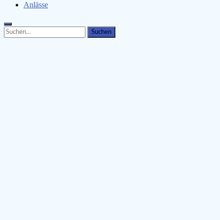
Anlässe
Search
Search
for: