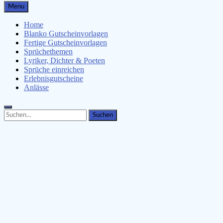
Gutscheinspruch.de
Menu
Gutscheinsprüche & Gutscheinvorlagen finden
Home
Blanko Gutscheinvorlagen
Fertige Gutscheinvorlagen
Sprüchethemen
Lyriker, Dichter & Poeten
Sprüche einreichen
Erlebnisgutscheine
Anlässe
Search
Search
for: