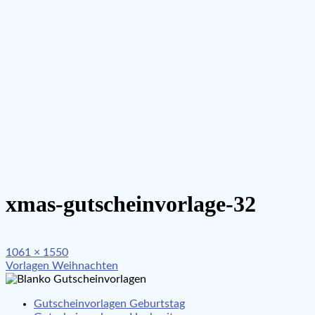
xmas-gutscheinvorlage-32
Full
1061 × 1550
Beitragsnavigation
size
Vorlagen Weihnachten
Gutscheinvorlagen Geburtstag