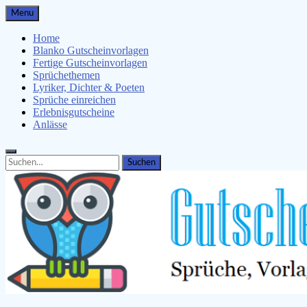
Skip
Menu
to
content
Home
Blanko Gutscheinvorlagen
Fertige Gutscheinvorlagen
Sprüchethemen
Lyriker, Dichter & Poeten
Sprüche einreichen
Erlebnisgutscheine
Anlässe
Search
Search
for: