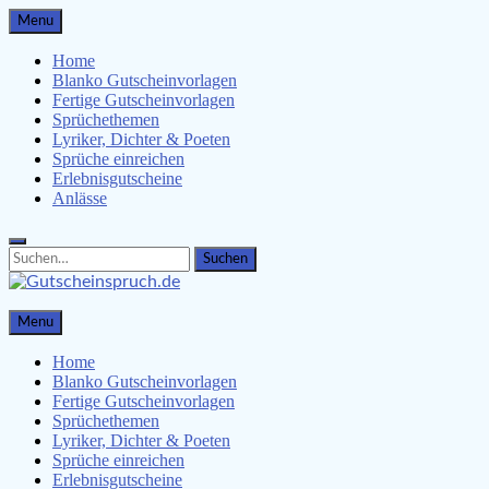
Skip
Menu
to
content
Home
Blanko Gutscheinvorlagen
Fertige Gutscheinvorlagen
Sprüchethemen
Lyriker, Dichter & Poeten
Sprüche einreichen
Erlebnisgutscheine
Anlässe
Search
Search
for:
Gutscheinspruch.de
Menu
Gutscheinsprüche & Gutscheinvorlagen finden
Home
Blanko Gutscheinvorlagen
Fertige Gutscheinvorlagen
Sprüchethemen
Lyriker, Dichter & Poeten
Sprüche einreichen
Erlebnisgutscheine