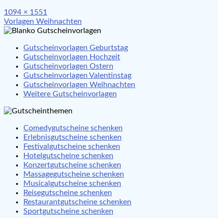
Full
1094 × 1551
Beitragsnavigation
size
Vorlagen Weihnachten
Gutscheinvorlagen Geburtstag
Gutscheinvorlagen Hochzeit
Gutscheinvorlagen Ostern
Gutscheinvorlagen Valentinstag
Gutscheinvorlagen Weihnachten
Weitere Gutscheinvorlagen
Comedygutscheine schenken
Erlebnisgutscheine schenken
Festivalgutscheine schenken
Hotelgutscheine schenken
Konzertgutscheine schenken
Massagegutscheine schenken
Musicalgutscheine schenken
Reisegutscheine schenken
Restaurantgutscheine schenken
Sportgutscheine schenken