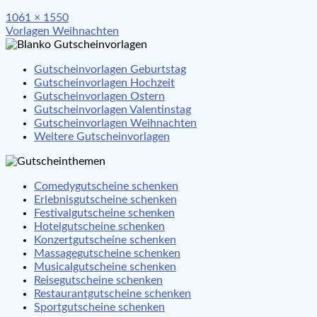
Full
1061 × 1550
Beitragsnavigation
size
Vorlagen Weihnachten
Gutscheinvorlagen Geburtstag
Gutscheinvorlagen Hochzeit
Gutscheinvorlagen Ostern
Gutscheinvorlagen Valentinstag
Gutscheinvorlagen Weihnachten
Weitere Gutscheinvorlagen
Comedygutscheine schenken
Erlebnisgutscheine schenken
Festivalgutscheine schenken
Hotelgutscheine schenken
Konzertgutscheine schenken
Massagegutscheine schenken
Musicalgutscheine schenken
Reisegutscheine schenken
Restaurantgutscheine schenken
Sportgutscheine schenken