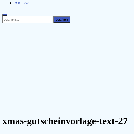
Anlässe
Search
Search
for:
xmas-gutscheinvorlage-text-27