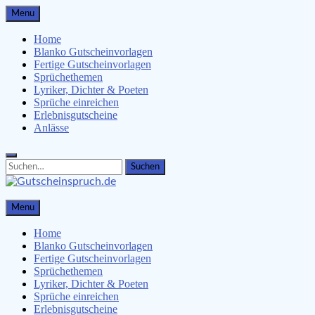
Skip
Menu
to
content
Home
Blanko Gutscheinvorlagen
Fertige Gutscheinvorlagen
Sprüchethemen
Lyriker, Dichter & Poeten
Sprüche einreichen
Erlebnisgutscheine
Anlässe
Search
Search
for:
Gutscheinspruch.de
Menu
Gutscheinsprüche & Gutscheinvorlagen finden
Home
Blanko Gutscheinvorlagen
Fertige Gutscheinvorlagen
Sprüchethemen
Lyriker, Dichter & Poeten
Sprüche einreichen
Erlebnisgutscheine