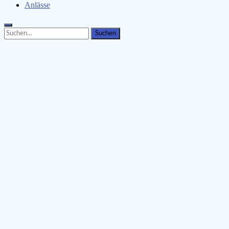
Anlässe
Search
Search
for: