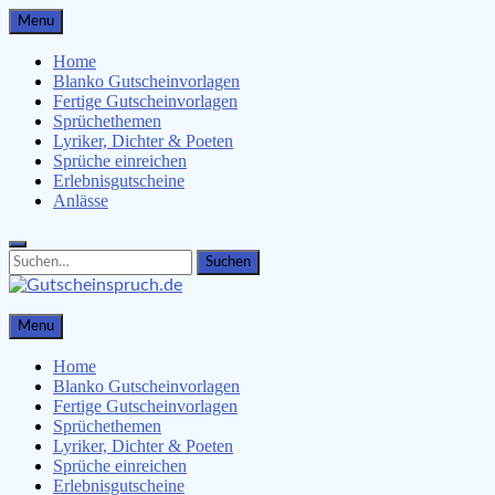
Skip
Menu
to
content
Home
Blanko Gutscheinvorlagen
Fertige Gutscheinvorlagen
Sprüchethemen
Lyriker, Dichter & Poeten
Sprüche einreichen
Erlebnisgutscheine
Anlässe
Search
Search
for:
Gutscheinspruch.de
Menu
Gutscheinsprüche & Gutscheinvorlagen finden
Home
Blanko Gutscheinvorlagen
Fertige Gutscheinvorlagen
Sprüchethemen
Lyriker, Dichter & Poeten
Sprüche einreichen
Erlebnisgutscheine