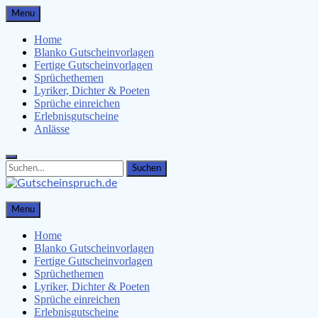
Skip
Menu
to
content
Home
Blanko Gutscheinvorlagen
Fertige Gutscheinvorlagen
Sprüchethemen
Lyriker, Dichter & Poeten
Sprüche einreichen
Erlebnisgutscheine
Anlässe
Search
Search
for:
Gutscheinspruch.de
Menu
Gutscheinsprüche & Gutscheinvorlagen finden
Home
Blanko Gutscheinvorlagen
Fertige Gutscheinvorlagen
Sprüchethemen
Lyriker, Dichter & Poeten
Sprüche einreichen
Erlebnisgutscheine