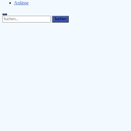
Anlässe
Search
Search
for: