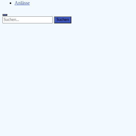
Anlässe
Search
Search
for: