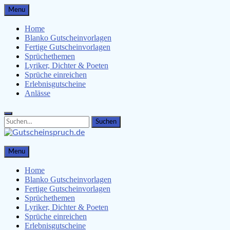
Skip
Menu
to
content
Home
Blanko Gutscheinvorlagen
Fertige Gutscheinvorlagen
Sprüchethemen
Lyriker, Dichter & Poeten
Sprüche einreichen
Erlebnisgutscheine
Anlässe
Search
Search
for:
Gutscheinspruch.de
Menu
Gutscheinsprüche & Gutscheinvorlagen finden
Home
Blanko Gutscheinvorlagen
Fertige Gutscheinvorlagen
Sprüchethemen
Lyriker, Dichter & Poeten
Sprüche einreichen
Erlebnisgutscheine