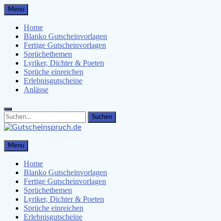
Skip
Menu
to
content
Home
Blanko Gutscheinvorlagen
Fertige Gutscheinvorlagen
Sprüchethemen
Lyriker, Dichter & Poeten
Sprüche einreichen
Erlebnisgutscheine
Anlässe
Search
Search
for:
Gutscheinspruch.de
Menu
Gutscheinsprüche & Gutscheinvorlagen finden
Home
Blanko Gutscheinvorlagen
Fertige Gutscheinvorlagen
Sprüchethemen
Lyriker, Dichter & Poeten
Sprüche einreichen
Erlebnisgutscheine