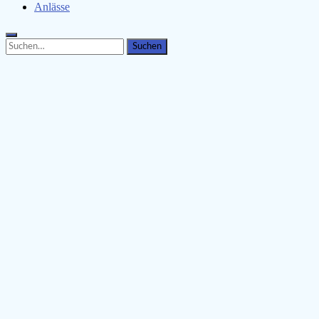
Anlässe
Search
Search
for: