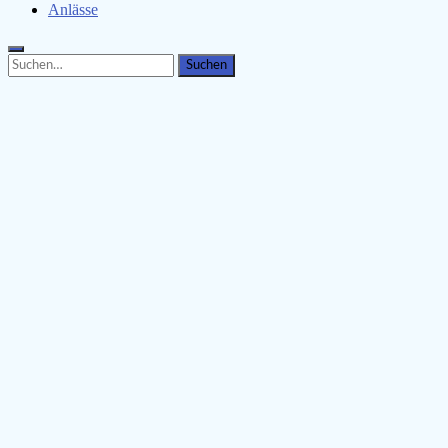
Anlässe
Search
Search
for: