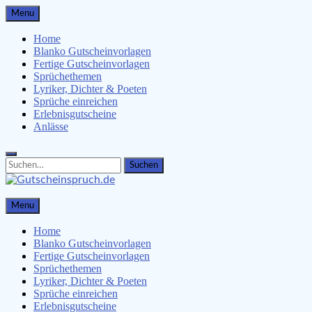
Skip
Menu
to
content
Home
Blanko Gutscheinvorlagen
Fertige Gutscheinvorlagen
Sprüchethemen
Lyriker, Dichter & Poeten
Sprüche einreichen
Erlebnisgutscheine
Anlässe
Search
Search
for:
Gutscheinspruch.de
Menu
Gutscheinsprüche & Gutscheinvorlagen finden
Home
Blanko Gutscheinvorlagen
Fertige Gutscheinvorlagen
Sprüchethemen
Lyriker, Dichter & Poeten
Sprüche einreichen
Erlebnisgutscheine