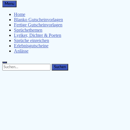
Gutscheinspruch.de
Menu
Gutscheinsprüche & Gutscheinvorlagen finden
Home
Blanko Gutscheinvorlagen
Fertige Gutscheinvorlagen
Sprüchethemen
Lyriker, Dichter & Poeten
Sprüche einreichen
Erlebnisgutscheine
Anlässe
Search
Search
for: