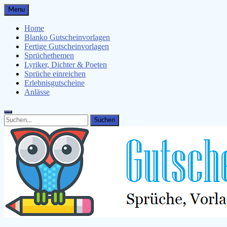
Skip
Menu
to
content
Home
Blanko Gutscheinvorlagen
Fertige Gutscheinvorlagen
Sprüchethemen
Lyriker, Dichter & Poeten
Sprüche einreichen
Erlebnisgutscheine
Anlässe
Search
Search
for: