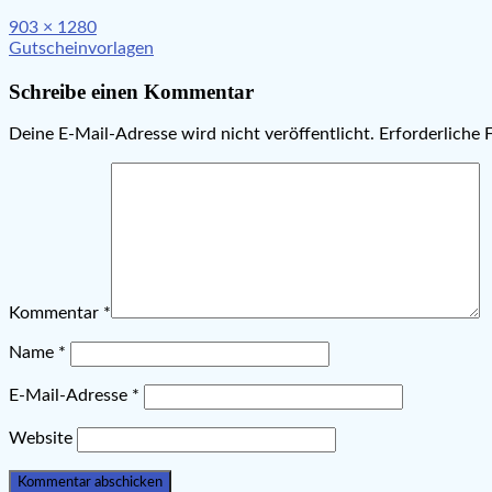
Full
903 × 1280
Beitragsnavigation
size
Gutscheinvorlagen
Schreibe einen Kommentar
Deine E-Mail-Adresse wird nicht veröffentlicht.
Erforderliche 
Kommentar
*
Name
*
E-Mail-Adresse
*
Website