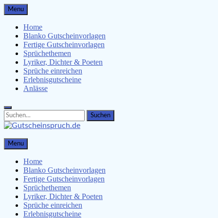
Skip
Menu
to
content
Home
Blanko Gutscheinvorlagen
Fertige Gutscheinvorlagen
Sprüchethemen
Lyriker, Dichter & Poeten
Sprüche einreichen
Erlebnisgutscheine
Anlässe
Search
Search
for:
Gutscheinspruch.de
Menu
Gutscheinsprüche & Gutscheinvorlagen finden
Home
Blanko Gutscheinvorlagen
Fertige Gutscheinvorlagen
Sprüchethemen
Lyriker, Dichter & Poeten
Sprüche einreichen
Erlebnisgutscheine