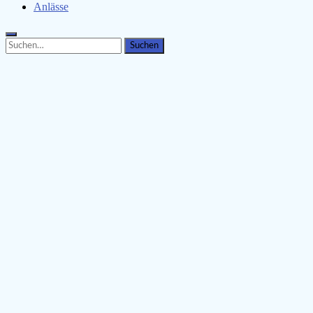
Anlässe
Search
Search
for: