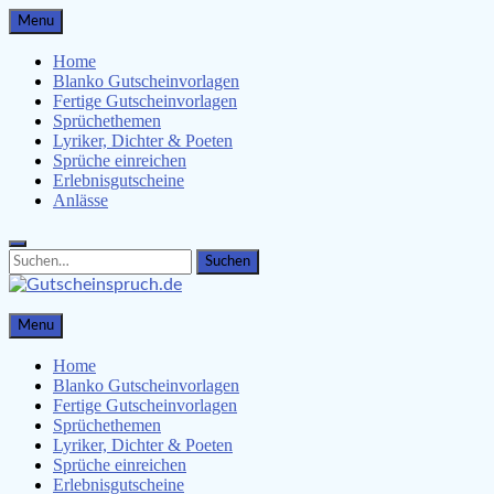
Skip
Menu
to
content
Home
Blanko Gutscheinvorlagen
Fertige Gutscheinvorlagen
Sprüchethemen
Lyriker, Dichter & Poeten
Sprüche einreichen
Erlebnisgutscheine
Anlässe
Search
Search
for:
Gutscheinspruch.de
Menu
Gutscheinsprüche & Gutscheinvorlagen finden
Home
Blanko Gutscheinvorlagen
Fertige Gutscheinvorlagen
Sprüchethemen
Lyriker, Dichter & Poeten
Sprüche einreichen
Erlebnisgutscheine