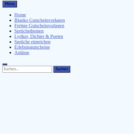
Gutscheinspruch.de
Menu
Gutscheinsprüche & Gutscheinvorlagen finden
Home
Blanko Gutscheinvorlagen
Fertige Gutscheinvorlagen
Sprüchethemen
Lyriker, Dichter & Poeten
Sprüche einreichen
Erlebnisgutscheine
Anlässe
Search
Search
for: