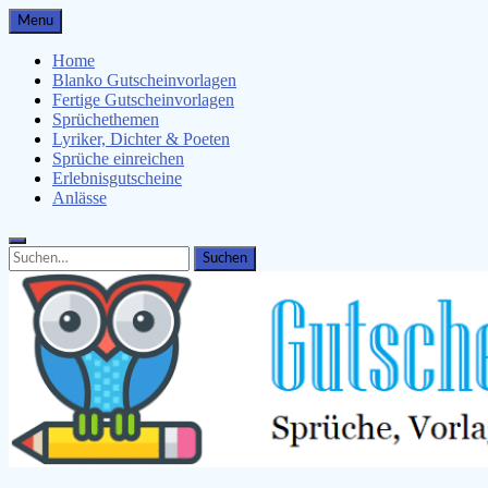
Skip
Menu
to
content
Home
Blanko Gutscheinvorlagen
Fertige Gutscheinvorlagen
Sprüchethemen
Lyriker, Dichter & Poeten
Sprüche einreichen
Erlebnisgutscheine
Anlässe
Search
Search
for: