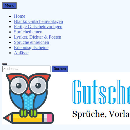
Skip
Menu
to
content
Home
Blanko Gutscheinvorlagen
Fertige Gutscheinvorlagen
Sprüchethemen
Lyriker, Dichter & Poeten
Sprüche einreichen
Erlebnisgutscheine
Anlässe
Search
Search
for: