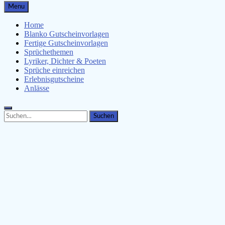
Gutscheinspruch.de
Menu
Gutscheinsprüche & Gutscheinvorlagen finden
Home
Blanko Gutscheinvorlagen
Fertige Gutscheinvorlagen
Sprüchethemen
Lyriker, Dichter & Poeten
Sprüche einreichen
Erlebnisgutscheine
Anlässe
Search
Search
for: