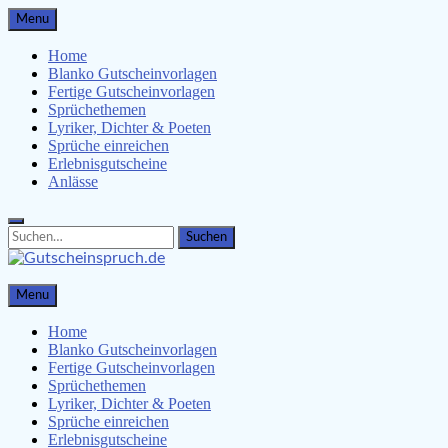
Skip
Menu
to
content
Home
Blanko Gutscheinvorlagen
Fertige Gutscheinvorlagen
Sprüchethemen
Lyriker, Dichter & Poeten
Sprüche einreichen
Erlebnisgutscheine
Anlässe
Search
Search
for:
Gutscheinspruch.de
Menu
Gutscheinsprüche & Gutscheinvorlagen finden
Home
Blanko Gutscheinvorlagen
Fertige Gutscheinvorlagen
Sprüchethemen
Lyriker, Dichter & Poeten
Sprüche einreichen
Erlebnisgutscheine