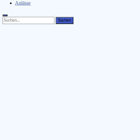
Anlässe
Search
Search
for: