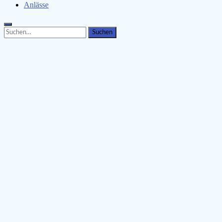
Anlässe
Search
Search
for: