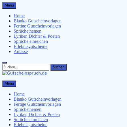
Skip
Menu
to
content
Home
Blanko Gutscheinvorlagen
Fertige Gutscheinvorlagen
Sprüchethemen
Lyriker, Dichter & Poeten
Sprüche einreichen
Erlebnisgutscheine
Anlässe
Search
Search
for:
Gutscheinspruch.de
Menu
Gutscheinsprüche & Gutscheinvorlagen finden
Home
Blanko Gutscheinvorlagen
Fertige Gutscheinvorlagen
Sprüchethemen
Lyriker, Dichter & Poeten
Sprüche einreichen
Erlebnisgutscheine