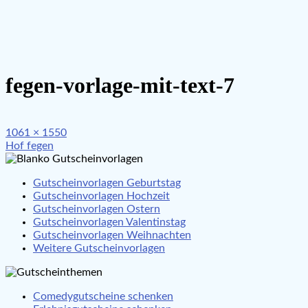
fegen-vorlage-mit-text-7
Full
1061 × 1550
Beitragsnavigation
size
Hof fegen
Gutscheinvorlagen Geburtstag
Gutscheinvorlagen Hochzeit
Gutscheinvorlagen Ostern
Gutscheinvorlagen Valentinstag
Gutscheinvorlagen Weihnachten
Weitere Gutscheinvorlagen
Comedygutscheine schenken