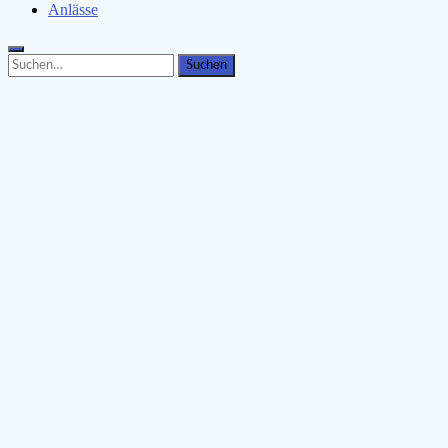
Anlässe
Search
Search
for: