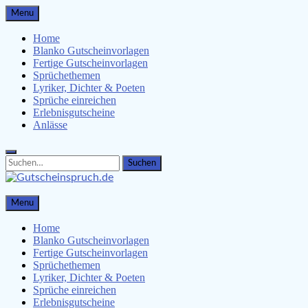
Skip
Menu
to
content
Home
Blanko Gutscheinvorlagen
Fertige Gutscheinvorlagen
Sprüchethemen
Lyriker, Dichter & Poeten
Sprüche einreichen
Erlebnisgutscheine
Anlässe
Search
Search
for:
Gutscheinspruch.de
Menu
Gutscheinsprüche & Gutscheinvorlagen finden
Home
Blanko Gutscheinvorlagen
Fertige Gutscheinvorlagen
Sprüchethemen
Lyriker, Dichter & Poeten
Sprüche einreichen
Erlebnisgutscheine