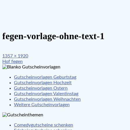
fegen-vorlage-ohne-text-1
Full
1357 × 1920
Beitragsnavigation
size
Hof fegen
Gutscheinvorlagen Geburtstag
Gutscheinvorlagen Hochzeit
Gutscheinvorlagen Ostern
Gutscheinvorlagen Valentinstag
Gutscheinvorlagen Weihnachten
Weitere Gutscheinvorlagen
Comedygutscheine schenken