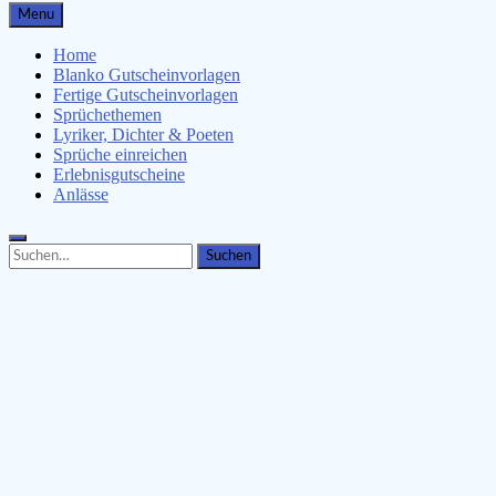
Gutscheinspruch.de
Menu
Gutscheinsprüche & Gutscheinvorlagen finden
Home
Blanko Gutscheinvorlagen
Fertige Gutscheinvorlagen
Sprüchethemen
Lyriker, Dichter & Poeten
Sprüche einreichen
Erlebnisgutscheine
Anlässe
Search
Search
for: