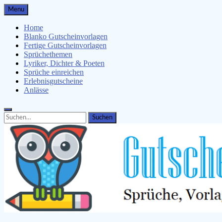
Skip
Menu
to
content
Home
Blanko Gutscheinvorlagen
Fertige Gutscheinvorlagen
Sprüchethemen
Lyriker, Dichter & Poeten
Sprüche einreichen
Erlebnisgutscheine
Anlässe
Search
Search
for: