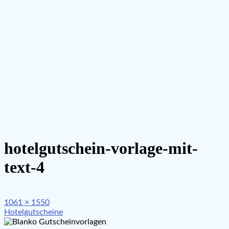
hotelgutschein-vorlage-mit-
text-4
Full
1061 × 1550
Beitragsnavigation
size
Hotelgutscheine