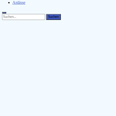
Anlässe
Search
Search
for: