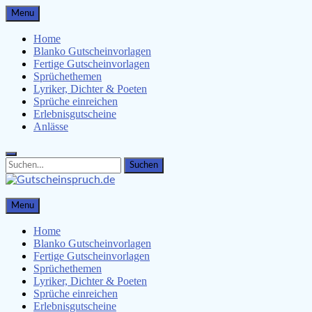
Skip
Menu
to
content
Home
Blanko Gutscheinvorlagen
Fertige Gutscheinvorlagen
Sprüchethemen
Lyriker, Dichter & Poeten
Sprüche einreichen
Erlebnisgutscheine
Anlässe
Search
Search
for:
Gutscheinspruch.de
Menu
Gutscheinsprüche & Gutscheinvorlagen finden
Home
Blanko Gutscheinvorlagen
Fertige Gutscheinvorlagen
Sprüchethemen
Lyriker, Dichter & Poeten
Sprüche einreichen
Erlebnisgutscheine