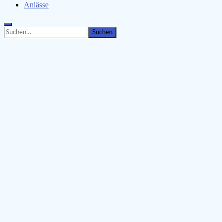
Anlässe
Search
Search
for: