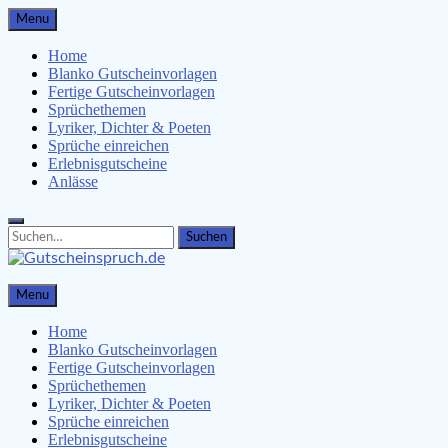
Skip
Menu
to
content
Home
Blanko Gutscheinvorlagen
Fertige Gutscheinvorlagen
Sprüchethemen
Lyriker, Dichter & Poeten
Sprüche einreichen
Erlebnisgutscheine
Anlässe
Search
Search
for:
Gutscheinspruch.de
Menu
Gutscheinsprüche & Gutscheinvorlagen finden
Home
Blanko Gutscheinvorlagen
Fertige Gutscheinvorlagen
Sprüchethemen
Lyriker, Dichter & Poeten
Sprüche einreichen
Erlebnisgutscheine