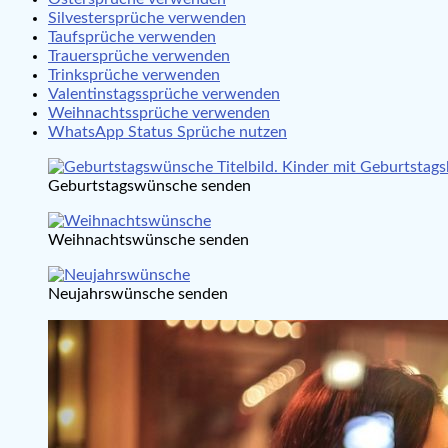
Silvestersprüche verwenden
Taufsprüche verwenden
Trauersprüche verwenden
Trinksprüche verwenden
Valentinstagssprüche verwenden
Weihnachtssprüche verwenden
WhatsApp Status Sprüche nutzen
Geburtstagswünsche senden
Weihnachtswünsche senden
Neujahrswünsche senden