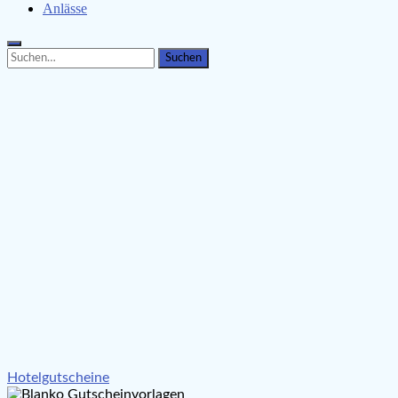
Anlässe
Search
Search
for:
Beitragsnavigation
Hotelgutscheine