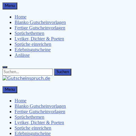
Skip
Menu
to
content
Home
Blanko Gutscheinvorlagen
Fertige Gutscheinvorlagen
Sprüchethemen
Lyriker, Dichter & Poeten
Sprüche einreichen
Erlebnisgutscheine
Anlässe
Search
Search
for:
Gutscheinspruch.de
Menu
Gutscheinsprüche & Gutscheinvorlagen finden
Home
Blanko Gutscheinvorlagen
Fertige Gutscheinvorlagen
Sprüchethemen
Lyriker, Dichter & Poeten
Sprüche einreichen
Erlebnisgutscheine