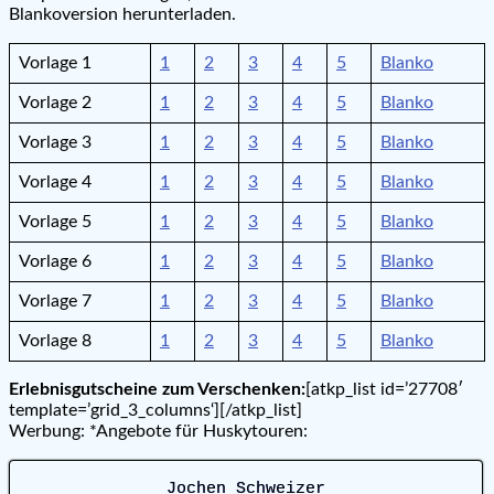
Blankoversion herunterladen.
Vorlage 1
1
2
3
4
5
Blanko
Vorlage 2
1
2
3
4
5
Blanko
Vorlage 3
1
2
3
4
5
Blanko
Vorlage 4
1
2
3
4
5
Blanko
Vorlage 5
1
2
3
4
5
Blanko
Vorlage 6
1
2
3
4
5
Blanko
Vorlage 7
1
2
3
4
5
Blanko
Vorlage 8
1
2
3
4
5
Blanko
Erlebnisgutscheine zum Verschenken:
[atkp_list id=’27708′
template=’grid_3_columns‘][/atkp_list]
Werbung: *Angebote für Huskytouren:
Jochen Schweizer