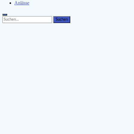
Anlässe
Search
Search
for: