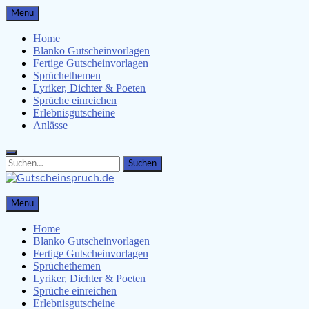
Skip
Menu
to
content
Home
Blanko Gutscheinvorlagen
Fertige Gutscheinvorlagen
Sprüchethemen
Lyriker, Dichter & Poeten
Sprüche einreichen
Erlebnisgutscheine
Anlässe
Search
Search
for:
Gutscheinspruch.de
Menu
Gutscheinsprüche & Gutscheinvorlagen finden
Home
Blanko Gutscheinvorlagen
Fertige Gutscheinvorlagen
Sprüchethemen
Lyriker, Dichter & Poeten
Sprüche einreichen
Erlebnisgutscheine