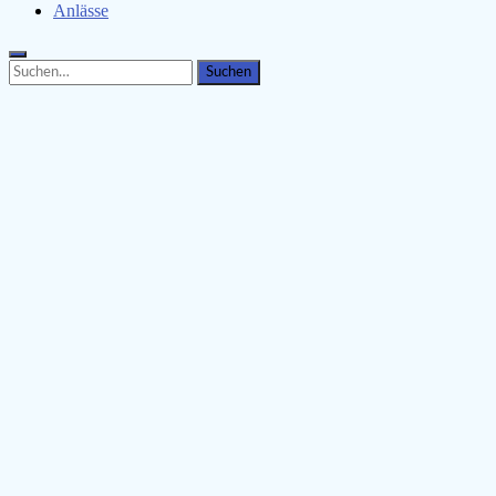
Anlässe
Search
Search
for: