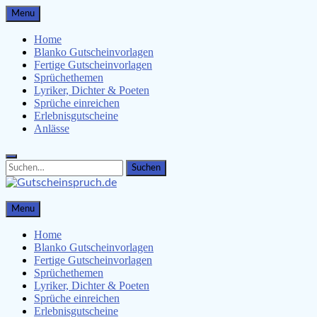
Skip
Menu
to
content
Home
Blanko Gutscheinvorlagen
Fertige Gutscheinvorlagen
Sprüchethemen
Lyriker, Dichter & Poeten
Sprüche einreichen
Erlebnisgutscheine
Anlässe
Search
Search
for:
Gutscheinspruch.de
Menu
Gutscheinsprüche & Gutscheinvorlagen finden
Home
Blanko Gutscheinvorlagen
Fertige Gutscheinvorlagen
Sprüchethemen
Lyriker, Dichter & Poeten
Sprüche einreichen
Erlebnisgutscheine