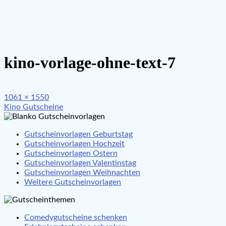
kino-vorlage-ohne-text-7
Full
1061 × 1550
Beitragsnavigation
size
Kino Gutscheine
Gutscheinvorlagen Geburtstag
Gutscheinvorlagen Hochzeit
Gutscheinvorlagen Ostern
Gutscheinvorlagen Valentinstag
Gutscheinvorlagen Weihnachten
Weitere Gutscheinvorlagen
Comedygutscheine schenken