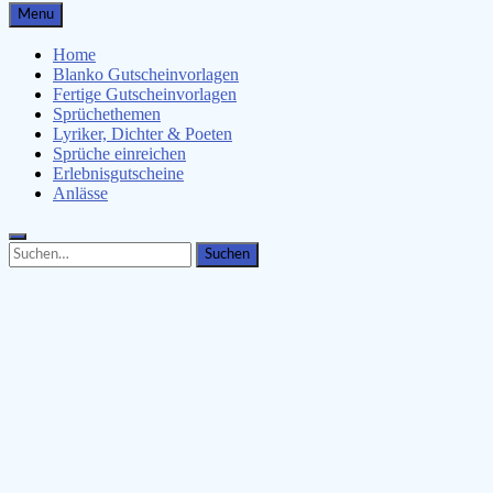
Gutscheinspruch.de
Menu
Gutscheinsprüche & Gutscheinvorlagen finden
Home
Blanko Gutscheinvorlagen
Fertige Gutscheinvorlagen
Sprüchethemen
Lyriker, Dichter & Poeten
Sprüche einreichen
Erlebnisgutscheine
Anlässe
Search
Search
for: