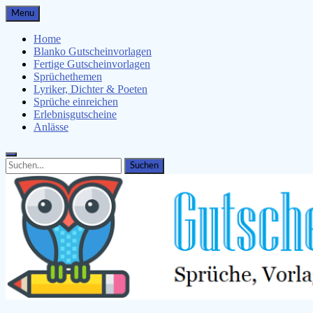
Skip
Menu
to
content
Home
Blanko Gutscheinvorlagen
Fertige Gutscheinvorlagen
Sprüchethemen
Lyriker, Dichter & Poeten
Sprüche einreichen
Erlebnisgutscheine
Anlässe
Search
Search
for: