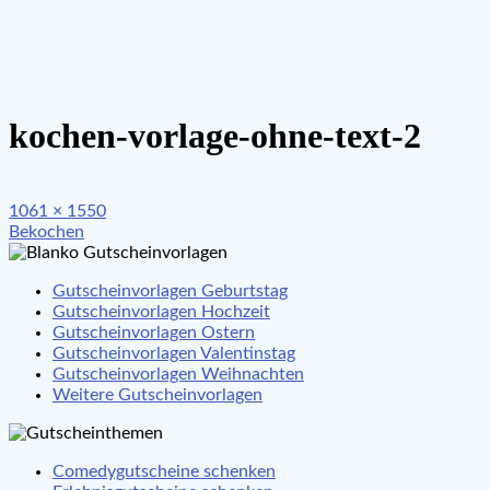
kochen-vorlage-ohne-text-2
Full
1061 × 1550
Beitragsnavigation
size
Bekochen
Gutscheinvorlagen Geburtstag
Gutscheinvorlagen Hochzeit
Gutscheinvorlagen Ostern
Gutscheinvorlagen Valentinstag
Gutscheinvorlagen Weihnachten
Weitere Gutscheinvorlagen
Comedygutscheine schenken