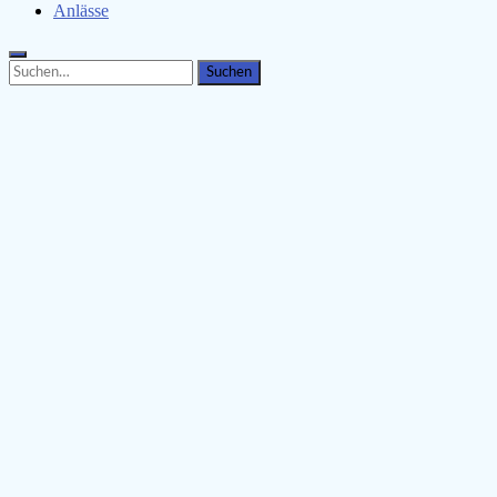
Anlässe
Search
Search
for: