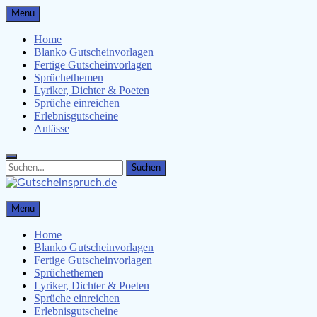
Skip
Menu
to
content
Home
Blanko Gutscheinvorlagen
Fertige Gutscheinvorlagen
Sprüchethemen
Lyriker, Dichter & Poeten
Sprüche einreichen
Erlebnisgutscheine
Anlässe
Search
Search
for:
Gutscheinspruch.de
Menu
Gutscheinsprüche & Gutscheinvorlagen finden
Home
Blanko Gutscheinvorlagen
Fertige Gutscheinvorlagen
Sprüchethemen
Lyriker, Dichter & Poeten
Sprüche einreichen
Erlebnisgutscheine