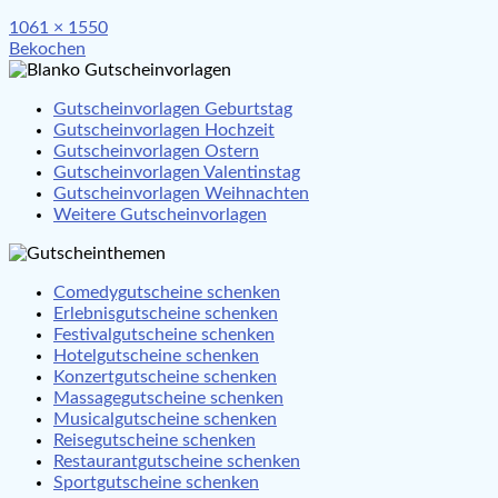
Full
1061 × 1550
Beitragsnavigation
size
Bekochen
Gutscheinvorlagen Geburtstag
Gutscheinvorlagen Hochzeit
Gutscheinvorlagen Ostern
Gutscheinvorlagen Valentinstag
Gutscheinvorlagen Weihnachten
Weitere Gutscheinvorlagen
Comedygutscheine schenken
Erlebnisgutscheine schenken
Festivalgutscheine schenken
Hotelgutscheine schenken
Konzertgutscheine schenken
Massagegutscheine schenken
Musicalgutscheine schenken
Reisegutscheine schenken
Restaurantgutscheine schenken
Sportgutscheine schenken