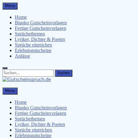
Skip
Menu
to
content
Home
Blanko Gutscheinvorlagen
Fertige Gutscheinvorlagen
Sprüchethemen
Lyriker, Dichter & Poeten
Sprüche einreichen
Erlebnisgutscheine
Anlässe
Search
Search
for:
Gutscheinspruch.de
Menu
Gutscheinsprüche & Gutscheinvorlagen finden
Home
Blanko Gutscheinvorlagen
Fertige Gutscheinvorlagen
Sprüchethemen
Lyriker, Dichter & Poeten
Sprüche einreichen
Erlebnisgutscheine